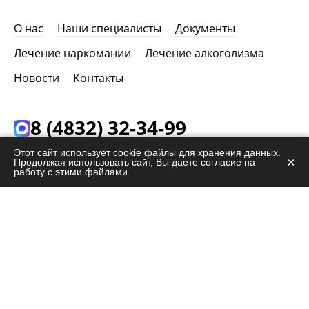
О нас
Наши специалисты
Документы
Лечение наркомании
Лечение алкоголизма
Новости
Контакты
8 (4832) 32-34-99
24/7. Звонок бесплатный. 100% анонимность.
Этот сайт использует cookie файлы для хранения данных.
×
Продолжая использовать сайт, Вы даете согласие на
работу с этими файлами.
info@help-narco.ru
г. Брянск,
ул. Советская, 67
ЗАКАЗАТЬ ЗВОНОК