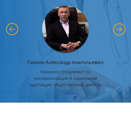
 Макеев
Галкин Александр Анатольевич
Стёп
еской
Психолог, специалист по
Руково
ководитель
ресоциализации и социальной
адаптации, общественный деятель