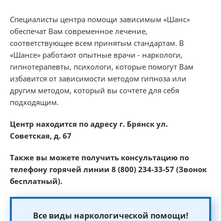
Специалисты центра помощи зависимым «Шанс»
обеспечат Вам современное лечение,
соответствующее всем принятым стандартам. В
«Шансе» работают опытные врачи - наркологи,
гипнотерапевты, психологи, которые помогут Вам
избавится от зависимости методом гипноза или
другим методом, который вы сочтете для себя
подходящим.
Центр
находится
по
адресу
г
.
Брянск
ул
.
Советская
,
д
. 67
Также
вы
можете
получить
консультацию
по
телефону
горячей
линии
8 (800) 234-33-57 (
Звонок
бесплатный
).
Все
виды
наркологической
помощи
!