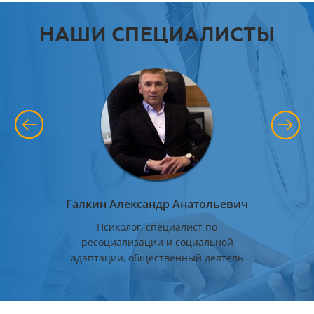
НАШИ СПЕЦИАЛИСТЫ
 Макеев
Галкин Александр Анатольевич
Стёп
еской
Психолог, специалист по
Руково
ководитель
ресоциализации и социальной
адаптации, общественный деятель