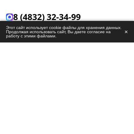
8 (4832) 32-34-99
24/7. Звонок бесплатный. 100% анонимность.
Этот сайт использует cookie файлы для хранения данных.
×
Продолжая использовать сайт, Вы даете согласие на
работу с этими файлами.
info@help-narco.ru
г. Брянск,
ул. Советская, 67
ЗАКАЗАТЬ ЗВОНОК
ЗАДАТЬ ВОПРОС