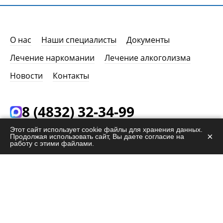
О нас
Наши специалисты
Документы
Лечение наркомании
Лечение алкоголизма
Новости
Контакты
8 (4832) 32-34-99
24/7. Звонок бесплатный. 100% анонимность.
Этот сайт использует cookie файлы для хранения данных.
×
Продолжая использовать сайт, Вы даете согласие на
работу с этими файлами.
info@help-narco.ru
г. Брянск,
ул. Советская, 67
ЗАКАЗАТЬ ЗВОНОК