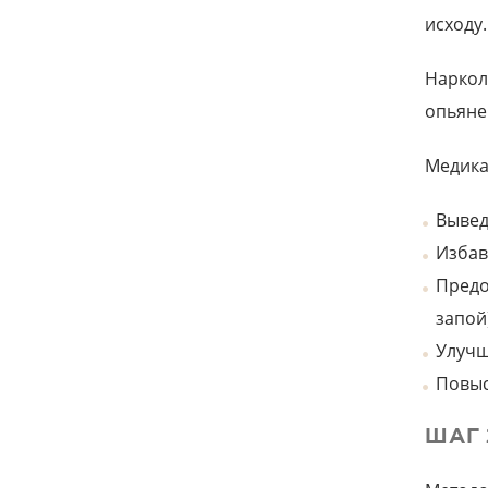
исходу.
Наркол
опьяне
Медика
Вывед
Избав
Предо
запой
Улучш
Повыс
ШАГ 