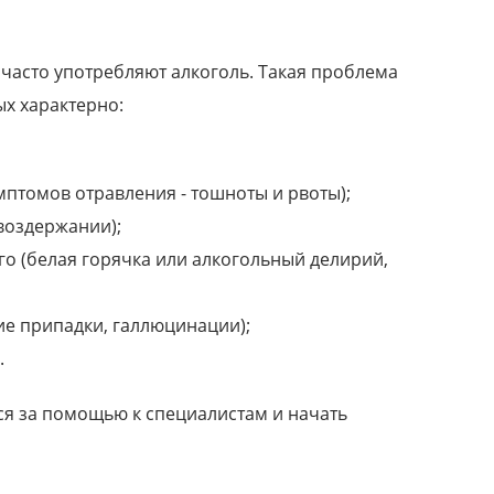
 часто употребляют алкоголь. Такая проблема
х характерно:
мптомов отравления - тошноты и рвоты);
воздержании);
о (белая горячка или алкогольный делирий,
про персонал
ие припадки, галлюцинации);
.
Понравилась девушка администратор,
приветливая такая, много улыбалась=)) я
даже на минуту...
ся за помощью к специалистам и начать