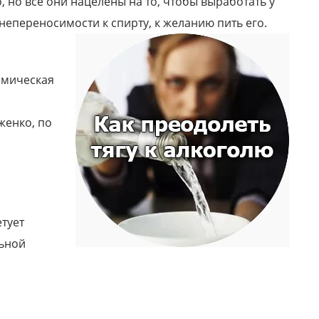
 но все они нацелены на то, чтобы выработать у
епереносимости к спирту, к желанию пить его.
рмическая
женко, по
етует
льной