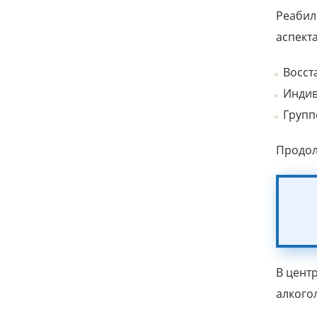
Реабил
аспект
Восст
Индив
Групп
Продол
В цент
алкого