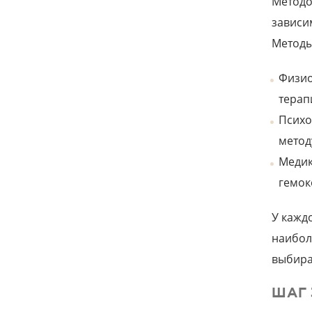
Методо
зависи
Методы
Физио
терап
Психо
метод
Медик
гемок
У кажд
наибол
выбира
ШАГ 