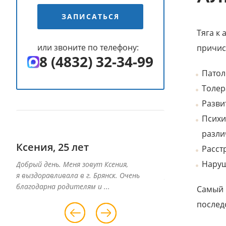
ЗАПИСАТЬСЯ
Тяга к
или звоните по телефону:
причис
8 (4832) 32-34-99
Патол
Толер
Разви
Психи
разли
Ксения, 25 лет
Дима
Расст
Наруш
Добрый день. Меня зовут Ксения,
Меня зовут Дима,
я выздоравливала в г. Брянск. Очень
реабилитацию в Ш
благодарна родителям и ...
военной славы...
Самый 
послед